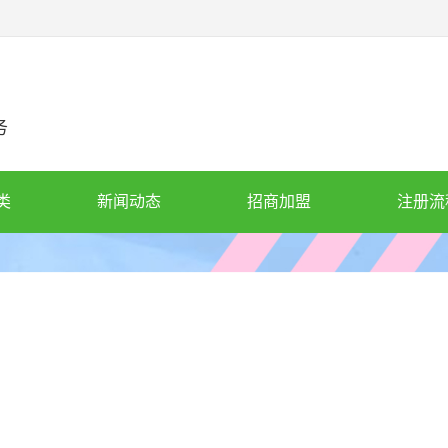
务
类
新闻动态
招商加盟
注册流
方
富
迪
大陆
智融
国都