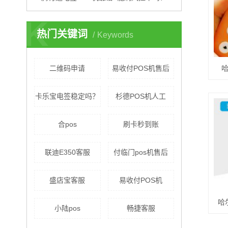
K
热门关键词
Keywords
二维码申请
易收付POS机售后
哈
卡乐宝电签稳定吗？
杉德POS机人工
合pos
刷卡秒到账
联迪E350客服
付临门pos机售后
盛店宝客服
易收付POS机
哈
小陆pos
畅捷客服