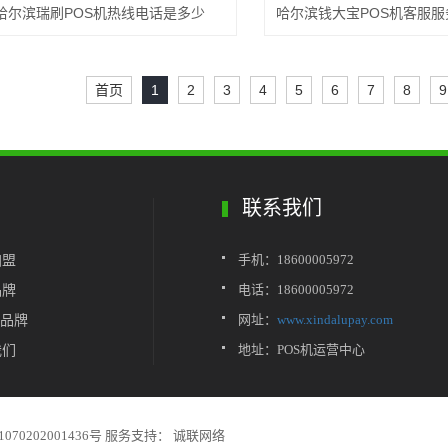
哈尔滨瑞刷POS机热线电话是多少
哈尔滨钱大宝POS机客服
首页
1
2
3
4
5
6
7
8
9
联系我们
加盟
手机：18600005972
品牌
电话：18600005972
都品牌
网址：
www.xindalupay.com
我们
地址：POS机运营中心
70202001436号
服务支持：
诚联网络