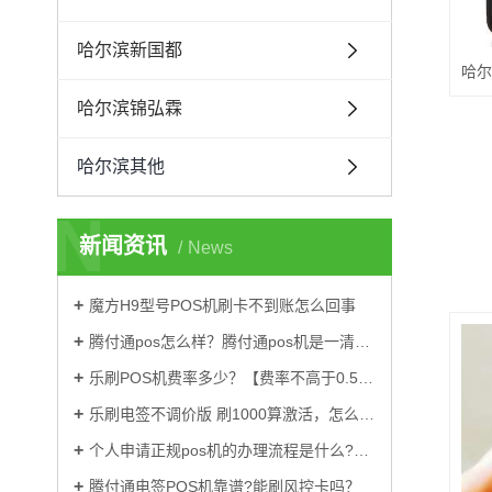
哈尔滨新国都
哈尔滨锦弘霖
哈尔滨其他
N
新闻资讯
News
魔方H9型号POS机刷卡不到账怎么回事
腾付通pos怎么样？腾付通pos机是一清机吗
乐刷POS机费率多少？【费率不高于0.55%是真的吗】
乐刷电签不调价版 刷1000算激活，怎么办理？
个人申请正规pos机的办理流程是什么?有押金吗？
腾付通电签POS机靠谱?能刷风控卡吗？